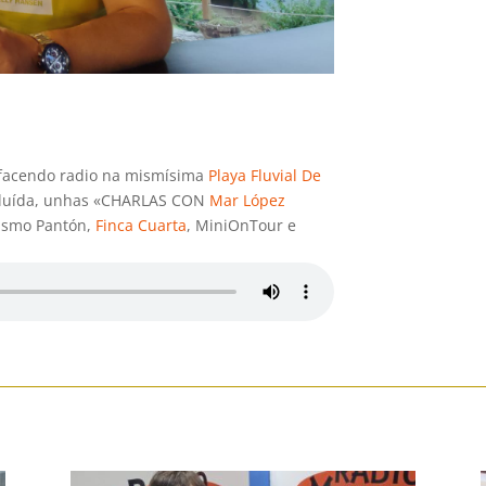
e facendo radio na mismísima
Playa Fluvial De
cluída, unhas «CHARLAS CON
Mar López
rismo Pantón,
Finca Cuarta
, MiniOnTour e